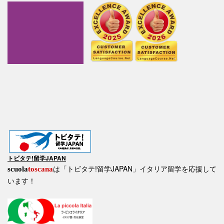
トビタテ!留学JAPAN
は「トビタテ!留学JAPAN」イタリア留学を応援して
scuola
toscana
います！