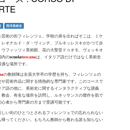
ARTE
語
西洋美術史
ス芸術の街フィレンツェ。学校の扉を出ればそこは、ミケ
、レオナルド・ダ・ヴィンチ、ブルネッレスキがかつて歩
。ウフィッツィ美術館、花の大聖堂ドゥオモ、ヴェッキオ
圏内の
は、イタリア語だけではなく美術史
scuola
toscana
最適な場所です。
の教師陣は全員大学卒の学歴を持ち、フィレンツェの
na
史や芸術作品に関する情熱的な専門家です。このコースで
リア語の他に、美術史に関するインタラクティブな講義
、教会、有名な場所を訪問し、ルネッサンスの傑作を肌で
初心者から専門家の方まで受講可能です。
美しい街のひとつとされるフィレンツェでの忘れられない
ち帰ってください。もちろん教師から教わる誰も知らない
。