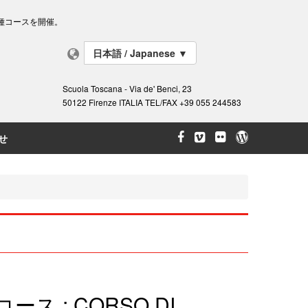
種コースを開催。
日本語 / Japanese
▼
Scuola Toscana - Via de' Benci, 23
50122 Firenze ITALIA TEL/FAX +39 055 244583
せ
 : CORSO DI