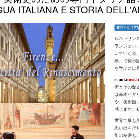
GUA ITALIANA E STORIA DELL'
専門イタリア
ルネッサン
ランジェロ
いていた道
橋まで徒歩
を学ぶには
scuola
tosca
街とその歴
は基本イタ
や、美術館
感じます。
世界で最も
思い出を持
街の秘密も