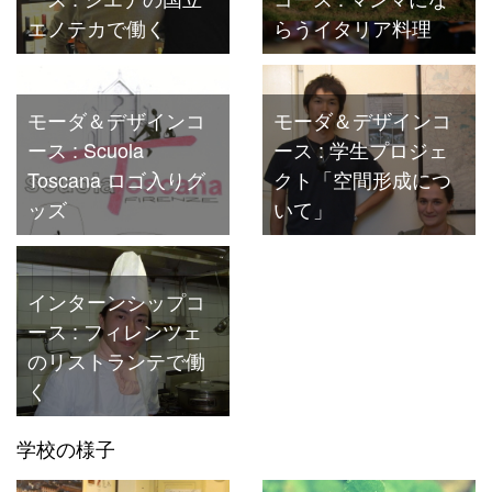
エノテカで働く
らうイタリア料理
モーダ＆デザインコ
モーダ＆デザインコ
ース : Scuola
ース : 学生プロジェ
Toscana ロゴ入りグ
クト「空間形成につ
ッズ
いて」
インターンシップコ
ース : フィレンツェ
のリストランテで働
く
学校の様子