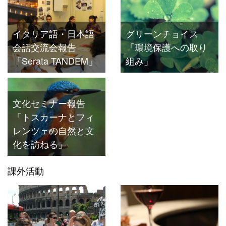
イタリア語・日本語
グリーンチョイス
会話交流会報告
「環境保護への取り
「Serata TANDEM」
組み」
文化セミナー報告
「トスカーナとフィ
レンツェの自然と文
化を訪ねる」
課外活動